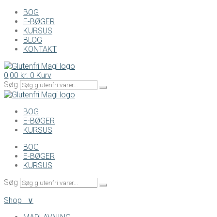
BOG
E-BØGER
KURSUS
BLOG
KONTAKT
0,00
kr.
0
Kurv
Søg
BOG
E-BØGER
KURSUS
BOG
E-BØGER
KURSUS
Søg
Shop ∨